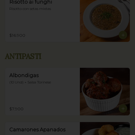
Risotto ai funghi
Risotto con setas mixtas
$16.900
ANTIPASTI
Albondigas
(10 Und) + Salsa Torinese
$7.900
Camarones Apanados