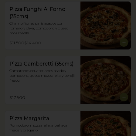
Pizza Funghi Al Forno
(35cms)
Champiñones parís asados con 
romero y oliva, pomodoro y queso 
mozzarella.
$11.500
$14.400
Pizza Gamberetti (35cms)
Camarones ecuatorianos asados, 
pomodoro, queso mozzarella y perejil 
fresco.
$17.900
Pizza Margarita
Pomodoro, mozzarella, albahaca 
fresca y orégano.