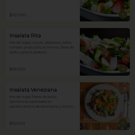
$10.900
Insalata Rita
Mix de hojas, rúcula, albahaca, palta, 
tomate, prosciutto di Parma, filete de 
pollo y grana padano.
$16.900
Insalata Veneziana
Mix de hojas, filetes de pollo, 
camarones apanados en 
panko,rotolino de berenjena y ricotta y 
zestes confitados de cítricos.
$15.900