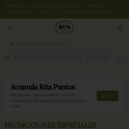
Reserva o contacto, llámanos al: P. Arauco:
+56226567014 - Alto Las Condes: +56982655963
Abrir menu de navegación
Logi
¿Dónde quieres pedir?
PROMOCIONES ESPECIALES
INSALATA
RISOT
Acumula
Rita Puntos
Regístrate, gana puntos con tus
Únete
compras y canjealos por productos y
más
PROMOCIONES ESPECIALES