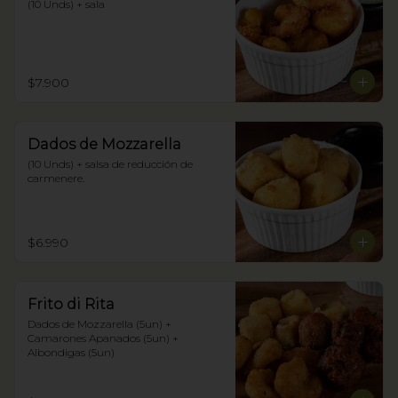
(10 Unds) + sala
$7.900
Dados de Mozzarella
(10 Unds) + salsa de reducción de 
carmenere.
$6.990
Frito di Rita
Dados de Mozzarella (5un) + 
Camarones Apanados (5un) + 
Albondigas (5un)