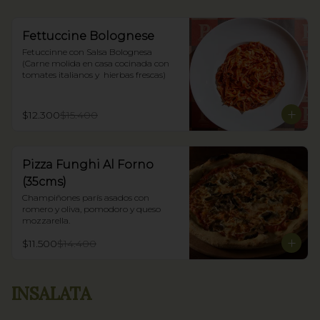
Fettuccine Bolognese
Fetuccinne con Salsa Bolognesa 
(Carne molida en casa cocinada con 
tomates italianos y  hierbas frescas)
$12.300
$15.400
Pizza Funghi Al Forno
(35cms)
Champiñones parís asados con 
romero y oliva, pomodoro y queso 
mozzarella.
$11.500
$14.400
INSALATA