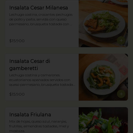
Insalata Cesar Milanesa
Lechuga costina, crocantes pechugas 
de pollo y palta, servida con queso 
parmesano, brusqueta tostada con 
oliva y nuestra salsa César.
$15.900
Insalata Cesar di
gamberetti
Lechuga costina y camarones 
ecuatorianos apanados servidos con 
queso parmesano, brusqueta tostada 
con oliva y nuestra salsa César.
$15.900
Insalata Friulana
Mix de hojas, queso azul, naranjas, 
frutillas, almendras tostadas, miel y 
mostaza.