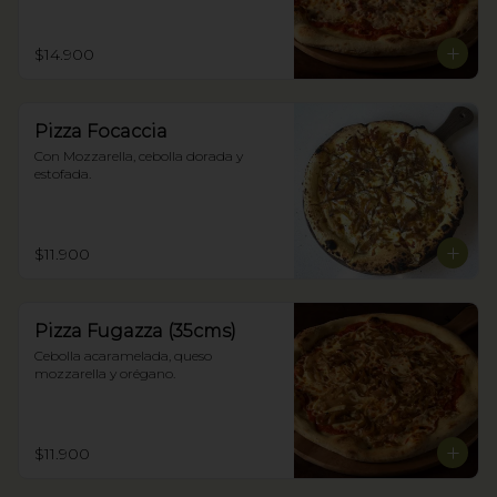
$14.900
Pizza Focaccia
Con Mozzarella, cebolla dorada y 
estofada.
$11.900
Pizza Fugazza (35cms)
Cebolla acaramelada, queso 
mozzarella y orégano.
$11.900