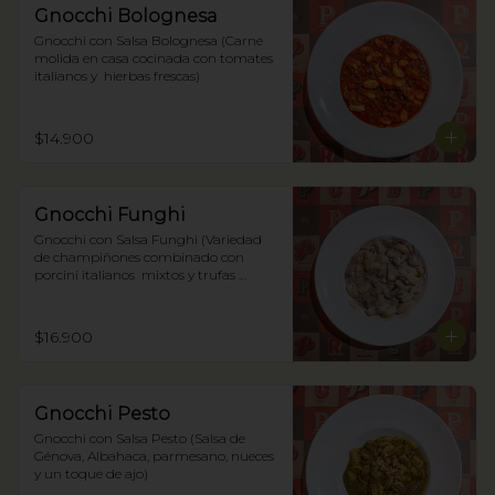
Gnocchi Bolognesa
Gnocchi con Salsa Bolognesa (Carne 
molida en casa cocinada con tomates 
italianos y  hierbas frescas)
$14.900
Gnocchi Funghi
Gnocchi con Salsa Funghi (Variedad 
de champiñones combinado con 
porcini italianos  mixtos y trufas 
negras)
$16.900
Gnocchi Pesto
Gnocchi con Salsa Pesto (Salsa de 
Génova, Albahaca, parmesano, nueces 
y un toque de ajo)