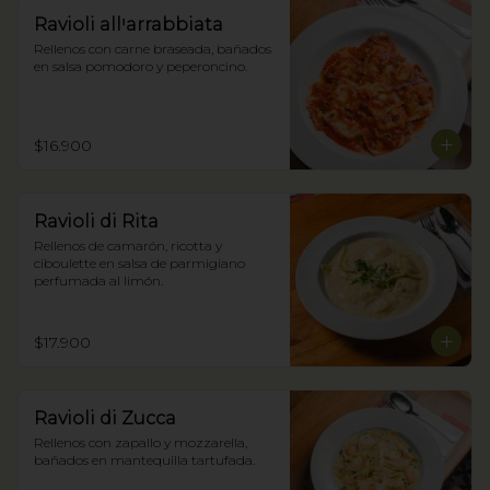
Ravioli allꞌarrabbiata
Rellenos con carne braseada, bañados 
en salsa pomodoro y peperoncino.
$16.900
Ravioli di Rita
Rellenos de camarón, ricotta y 
ciboulette en salsa de parmigiano 
perfumada al limón.
$17.900
Ravioli di Zucca
Rellenos con zapallo y mozzarella, 
bañados en mantequilla tartufada.