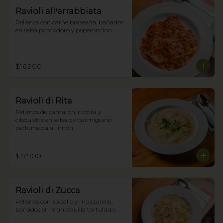
Ravioli allꞌarrabbiata
Rellenos con carne braseada, bañados 
en salsa pomodoro y peperoncino.
$16.900
Ravioli di Rita
Rellenos de camarón, ricotta y 
ciboulette en salsa de parmigiano 
perfumada al limón.
$17.900
Ravioli di Zucca
Rellenos con zapallo y mozzarella, 
bañados en mantequilla tartufada.