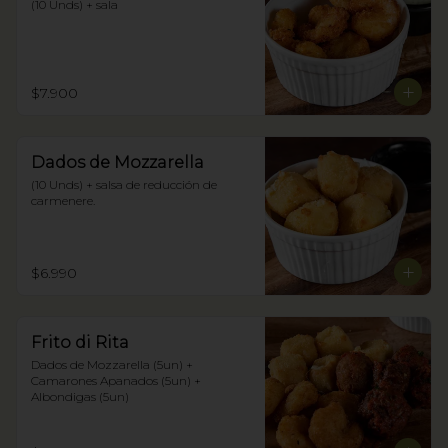
(10 Unds) + sala
$7.900
Dados de Mozzarella
(10 Unds) + salsa de reducción de 
carmenere.
$6.990
Frito di Rita
Dados de Mozzarella (5un) + 
Camarones Apanados (5un) + 
Albondigas (5un)