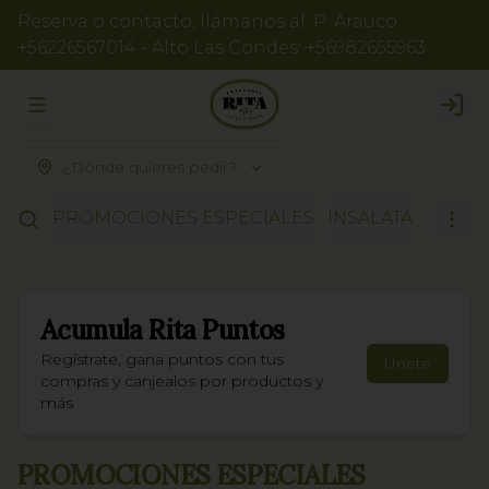
Reserva o contacto, llámanos al: P. Arauco:
+56226567014 - Alto Las Condes: +56982655963
Abrir menu de navegación
Logi
¿Dónde quieres pedir?
PROMOCIONES ESPECIALES
INSALATA
RISOT
Acumula
Rita Puntos
Regístrate, gana puntos con tus
Únete
compras y canjealos por productos y
más
PROMOCIONES ESPECIALES