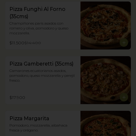
Pizza Funghi Al Forno
(35cms)
Champiñones parís asados con 
romero y oliva, pomodoro y queso 
mozzarella.
$11.500
$14.400
Pizza Gamberetti (35cms)
Camarones ecuatorianos asados, 
pomodoro, queso mozzarella y perejil 
fresco.
$17.900
Pizza Margarita
Pomodoro, mozzarella, albahaca 
fresca y orégano.