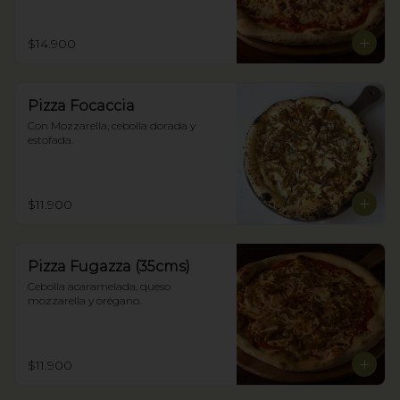
$14.900
Pizza Focaccia
Con Mozzarella, cebolla dorada y 
estofada.
$11.900
Pizza Fugazza (35cms)
Cebolla acaramelada, queso 
mozzarella y orégano.
$11.900