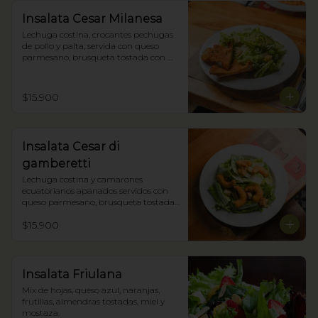
Insalata Cesar Milanesa
Lechuga costina, crocantes pechugas 
de pollo y palta, servida con queso 
parmesano, brusqueta tostada con 
oliva y nuestra salsa César.
$15.900
Insalata Cesar di
gamberetti
Lechuga costina y camarones 
ecuatorianos apanados servidos con 
queso parmesano, brusqueta tostada 
con oliva y nuestra salsa César.
$15.900
Insalata Friulana
Mix de hojas, queso azul, naranjas, 
frutillas, almendras tostadas, miel y 
mostaza.