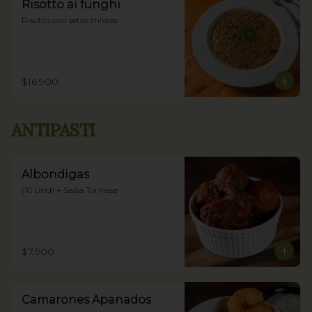
Risotto ai funghi
Risotto con setas mixtas
$16.900
ANTIPASTI
Albondigas
(10 Und) + Salsa Torinese
$7.900
Camarones Apanados