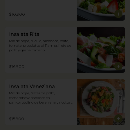
$10.900
Insalata Rita
Mix de hojas, rúcula, albahaca, palta, 
tomate, prosciutto di Parma, filete de 
pollo y grana padano.
$16.900
Insalata Veneziana
Mix de hojas, filetes de pollo, 
camarones apanados en 
panko,rotolino de berenjena y ricotta y 
zestes confitados de cítricos.
$15.900