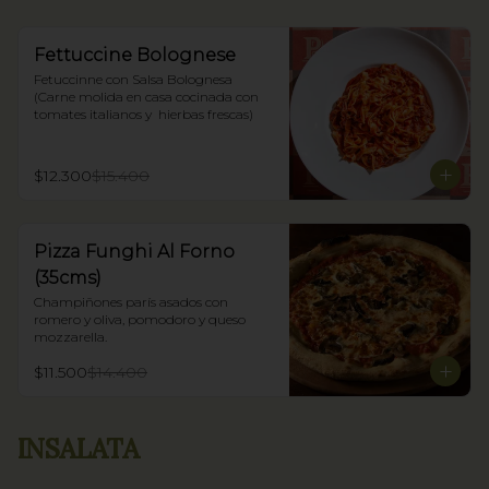
Fettuccine Bolognese
Fetuccinne con Salsa Bolognesa 
(Carne molida en casa cocinada con 
tomates italianos y  hierbas frescas)
$12.300
$15.400
Pizza Funghi Al Forno
(35cms)
Champiñones parís asados con 
romero y oliva, pomodoro y queso 
mozzarella.
$11.500
$14.400
INSALATA