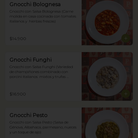
Gnocchi Bolognesa
Gnocchi con Salsa Bolognesa (Carne 
molida en casa cocinada con tomates 
italianos y  hierbas frescas)
$14.900
Gnocchi Funghi
Gnocchi con Salsa Funghi (Variedad 
de champiñones combinado con 
porcini italianos  mixtos y trufas 
negras)
$16.900
Gnocchi Pesto
Gnocchi con Salsa Pesto (Salsa de 
Génova, Albahaca, parmesano, nueces 
y un toque de ajo)