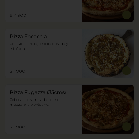
$14.900
Pizza Focaccia
Con Mozzarella, cebolla dorada y 
estofada.
$11.900
Pizza Fugazza (35cms)
Cebolla acaramelada, queso 
mozzarella y orégano.
$11.900