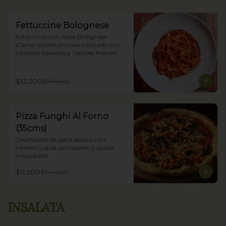
Fettuccine Bolognese
Fetuccinne con Salsa Bolognesa 
(Carne molida en casa cocinada con 
tomates italianos y  hierbas frescas)
$12.300
$15.400
Pizza Funghi Al Forno
(35cms)
Champiñones parís asados con 
romero y oliva, pomodoro y queso 
mozzarella.
$11.500
$14.400
INSALATA