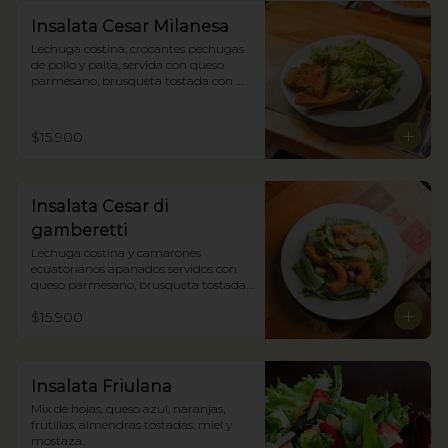
Insalata Cesar Milanesa
Lechuga costina, crocantes pechugas 
de pollo y palta, servida con queso 
parmesano, brusqueta tostada con 
oliva y nuestra salsa César.
$15.900
Insalata Cesar di
gamberetti
Lechuga costina y camarones 
ecuatorianos apanados servidos con 
queso parmesano, brusqueta tostada 
con oliva y nuestra salsa César.
$15.900
Insalata Friulana
Mix de hojas, queso azul, naranjas, 
frutillas, almendras tostadas, miel y 
mostaza.