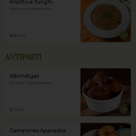
Risotto ai funghi
Risotto con setas mixtas
$16.900
ANTIPASTI
Albondigas
(10 Und) + Salsa Torinese
$7.900
Camarones Apanados