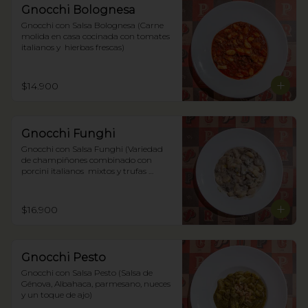
Gnocchi Bolognesa
Gnocchi con Salsa Bolognesa (Carne 
molida en casa cocinada con tomates 
italianos y  hierbas frescas)
$14.900
Gnocchi Funghi
Gnocchi con Salsa Funghi (Variedad 
de champiñones combinado con 
porcini italianos  mixtos y trufas 
negras)
$16.900
Gnocchi Pesto
Gnocchi con Salsa Pesto (Salsa de 
Génova, Albahaca, parmesano, nueces 
y un toque de ajo)