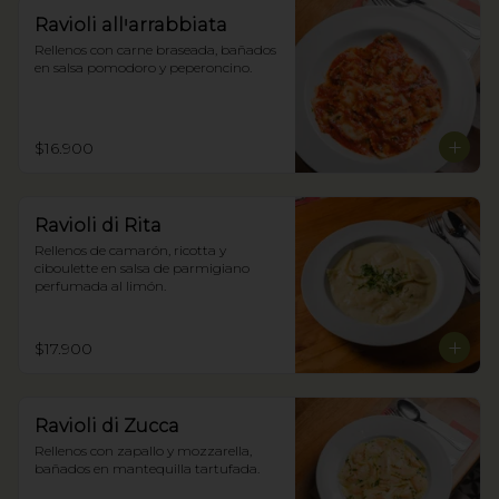
Ravioli allꞌarrabbiata
Rellenos con carne braseada, bañados 
en salsa pomodoro y peperoncino.
$16.900
Ravioli di Rita
Rellenos de camarón, ricotta y 
ciboulette en salsa de parmigiano 
perfumada al limón.
$17.900
Ravioli di Zucca
Rellenos con zapallo y mozzarella, 
bañados en mantequilla tartufada.