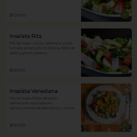
$10.900
Insalata Rita
Mix de hojas, rúcula, albahaca, palta, 
tomate, prosciutto di Parma, filete de 
pollo y grana padano.
$16.900
Insalata Veneziana
Mix de hojas, filetes de pollo, 
camarones apanados en 
panko,rotolino de berenjena y ricotta y 
zestes confitados de cítricos.
$15.900