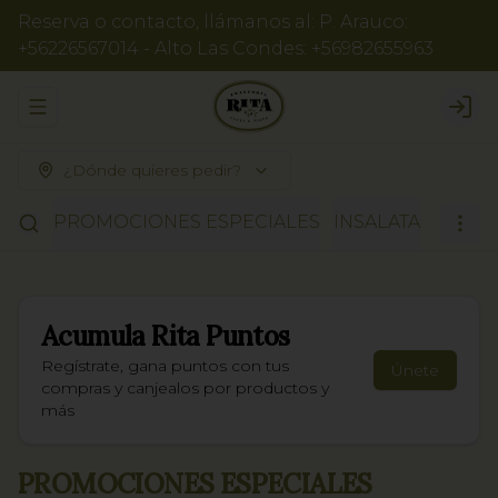
Reserva o contacto, llámanos al: P. Arauco:
+56226567014 - Alto Las Condes: +56982655963
Abrir menu de navegación
Logi
¿Dónde quieres pedir?
PROMOCIONES ESPECIALES
INSALATA
RISOT
Acumula
Rita Puntos
Regístrate, gana puntos con tus
Únete
compras y canjealos por productos y
más
PROMOCIONES ESPECIALES