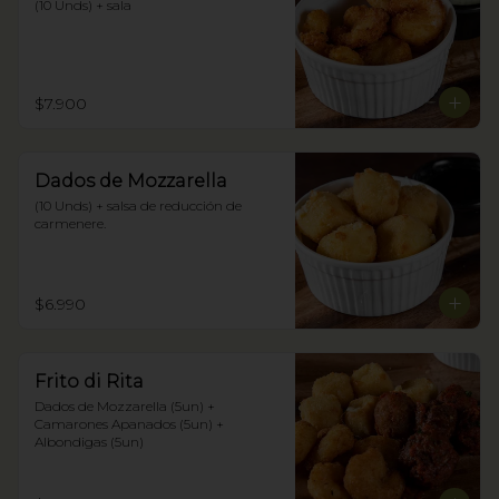
(10 Unds) + sala
$7.900
Dados de Mozzarella
(10 Unds) + salsa de reducción de 
carmenere.
$6.990
Frito di Rita
Dados de Mozzarella (5un) + 
Camarones Apanados (5un) + 
Albondigas (5un)