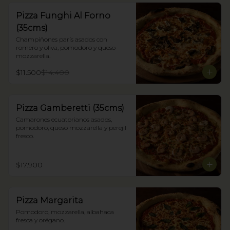
Pizza Funghi Al Forno
(35cms)
Champiñones parís asados con 
romero y oliva, pomodoro y queso 
mozzarella.
$11.500
$14.400
Pizza Gamberetti (35cms)
Camarones ecuatorianos asados, 
pomodoro, queso mozzarella y perejil 
fresco.
$17.900
Pizza Margarita
Pomodoro, mozzarella, albahaca 
fresca y orégano.