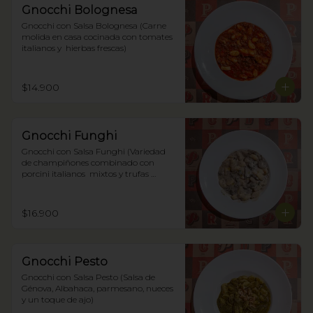
Gnocchi Bolognesa
Gnocchi con Salsa Bolognesa (Carne 
molida en casa cocinada con tomates 
italianos y  hierbas frescas)
$14.900
Gnocchi Funghi
Gnocchi con Salsa Funghi (Variedad 
de champiñones combinado con 
porcini italianos  mixtos y trufas 
negras)
$16.900
Gnocchi Pesto
Gnocchi con Salsa Pesto (Salsa de 
Génova, Albahaca, parmesano, nueces 
y un toque de ajo)