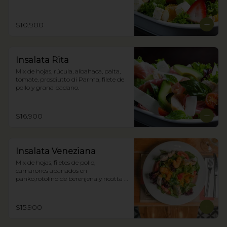
$10.900
Insalata Rita
Mix de hojas, rúcula, albahaca, palta, 
tomate, prosciutto di Parma, filete de 
pollo y grana padano.
$16.900
Insalata Veneziana
Mix de hojas, filetes de pollo, 
camarones apanados en 
panko,rotolino de berenjena y ricotta y 
zestes confitados de cítricos.
$15.900