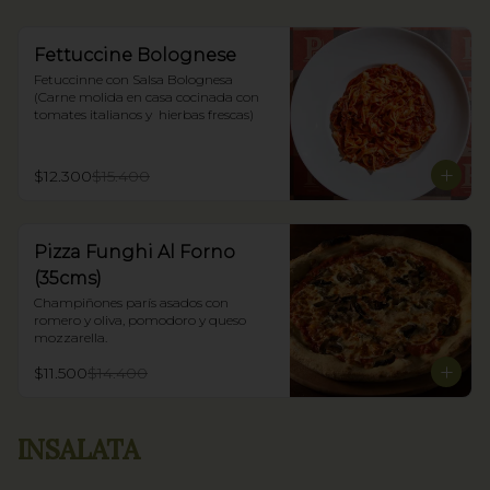
Fettuccine Bolognese
Fetuccinne con Salsa Bolognesa 
(Carne molida en casa cocinada con 
tomates italianos y  hierbas frescas)
$12.300
$15.400
Pizza Funghi Al Forno
(35cms)
Champiñones parís asados con 
romero y oliva, pomodoro y queso 
mozzarella.
$11.500
$14.400
INSALATA