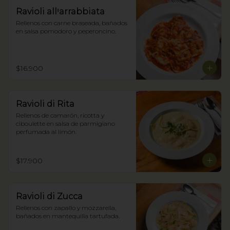
Ravioli allꞌarrabbiata
Rellenos con carne braseada, bañados 
en salsa pomodoro y peperoncino.
$16.900
Ravioli di Rita
Rellenos de camarón, ricotta y 
ciboulette en salsa de parmigiano 
perfumada al limón.
$17.900
Ravioli di Zucca
Rellenos con zapallo y mozzarella, 
bañados en mantequilla tartufada.