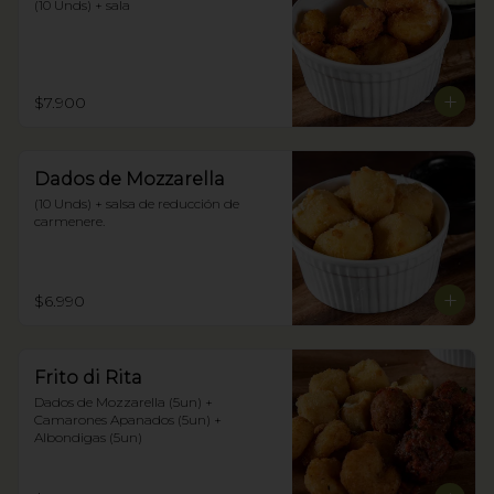
(10 Unds) + sala
$7.900
Dados de Mozzarella
(10 Unds) + salsa de reducción de 
carmenere.
$6.990
Frito di Rita
Dados de Mozzarella (5un) + 
Camarones Apanados (5un) + 
Albondigas (5un)