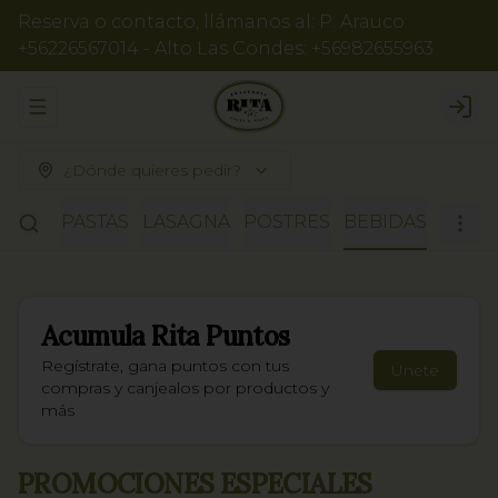
Reserva o contacto, llámanos al: P. Arauco:
+56226567014 - Alto Las Condes: +56982655963
Abrir menu de navegación
Logi
¿Dónde quieres pedir?
IZZAS
PASTAS
LASAGNA
POSTRES
BEBIDAS
Acumula
Rita Puntos
Regístrate, gana puntos con tus
Únete
compras y canjealos por productos y
más
PROMOCIONES ESPECIALES