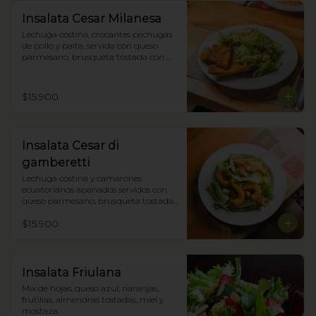
Insalata Cesar Milanesa
Lechuga costina, crocantes pechugas 
de pollo y palta, servida con queso 
parmesano, brusqueta tostada con 
oliva y nuestra salsa César.
$15.900
Insalata Cesar di
gamberetti
Lechuga costina y camarones 
ecuatorianos apanados servidos con 
queso parmesano, brusqueta tostada 
con oliva y nuestra salsa César.
$15.900
Insalata Friulana
Mix de hojas, queso azul, naranjas, 
frutillas, almendras tostadas, miel y 
mostaza.