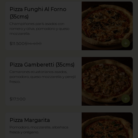
Pizza Funghi Al Forno
(35cms)
Champiñones parís asados con 
romero y oliva, pomodoro y queso 
mozzarella.
$11.500
$14.400
Pizza Gamberetti (35cms)
Camarones ecuatorianos asados, 
pomodoro, queso mozzarella y perejil 
fresco.
$17.900
Pizza Margarita
Pomodoro, mozzarella, albahaca 
fresca y orégano.