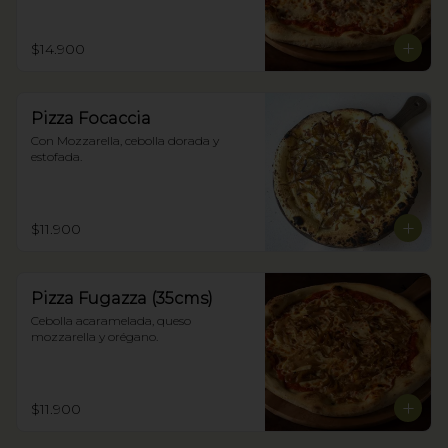
$14.900
Pizza Focaccia
Con Mozzarella, cebolla dorada y 
estofada.
$11.900
Pizza Fugazza (35cms)
Cebolla acaramelada, queso 
mozzarella y orégano.
$11.900