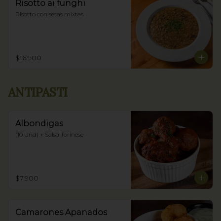
Risotto ai funghi
Risotto con setas mixtas
$16.900
ANTIPASTI
Albondigas
(10 Und) + Salsa Torinese
$7.900
Camarones Apanados