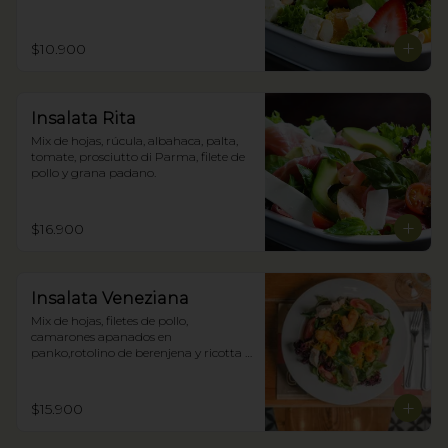
$10.900
Insalata Rita
Mix de hojas, rúcula, albahaca, palta, 
tomate, prosciutto di Parma, filete de 
pollo y grana padano.
$16.900
Insalata Veneziana
Mix de hojas, filetes de pollo, 
camarones apanados en 
panko,rotolino de berenjena y ricotta y 
zestes confitados de cítricos.
$15.900