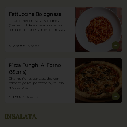
Fettuccine Bolognese
Fetuccinne con Salsa Bolognesa 
(Carne molida en casa cocinada con 
tomates italianos y  hierbas frescas)
$12.300
$15.400
Pizza Funghi Al Forno
(35cms)
Champiñones parís asados con 
romero y oliva, pomodoro y queso 
mozzarella.
$11.500
$14.400
INSALATA