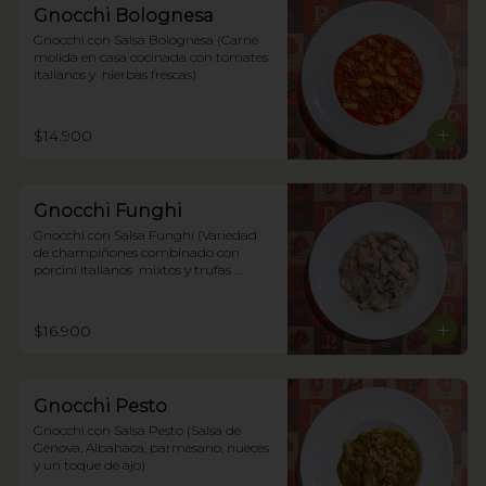
Gnocchi Bolognesa
Gnocchi con Salsa Bolognesa (Carne 
molida en casa cocinada con tomates 
italianos y  hierbas frescas)
$14.900
Gnocchi Funghi
Gnocchi con Salsa Funghi (Variedad 
de champiñones combinado con 
porcini italianos  mixtos y trufas 
negras)
$16.900
Gnocchi Pesto
Gnocchi con Salsa Pesto (Salsa de 
Génova, Albahaca, parmesano, nueces 
y un toque de ajo)