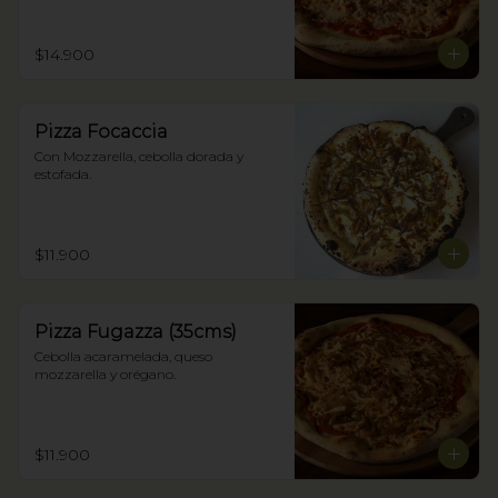
$14.900
Pizza Focaccia
Con Mozzarella, cebolla dorada y 
estofada.
$11.900
Pizza Fugazza (35cms)
Cebolla acaramelada, queso 
mozzarella y orégano.
$11.900