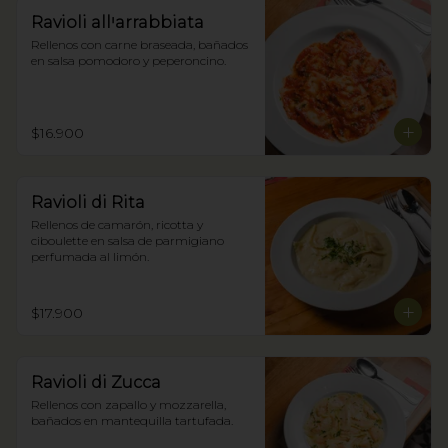
Ravioli allꞌarrabbiata
Rellenos con carne braseada, bañados 
en salsa pomodoro y peperoncino.
$16.900
Ravioli di Rita
Rellenos de camarón, ricotta y 
ciboulette en salsa de parmigiano 
perfumada al limón.
$17.900
Ravioli di Zucca
Rellenos con zapallo y mozzarella, 
bañados en mantequilla tartufada.