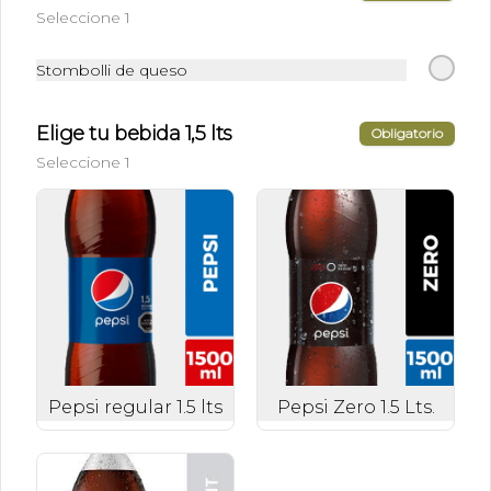
Seleccione 1
Canadá Dry agua tónica
Stombolli de queso
Canadá Dry agua tónica 350 ml.
Elige tu bebida 1,5 lts
Obligatorio
Seleccione 1
$2.900
Canadá dry light
Canadá dry light 310 ml.
$2.900
Pepsi regular 1.5 lts
Pepsi Zero 1.5 Lts.
Crush Zero
Crush Zero 350 ml.