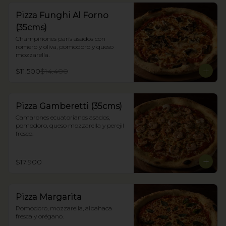
Pizza Funghi Al Forno
(35cms)
Champiñones parís asados con 
romero y oliva, pomodoro y queso 
mozzarella.
$11.500
$14.400
Pizza Gamberetti (35cms)
Camarones ecuatorianos asados, 
pomodoro, queso mozzarella y perejil 
fresco.
$17.900
Pizza Margarita
Pomodoro, mozzarella, albahaca 
fresca y orégano.