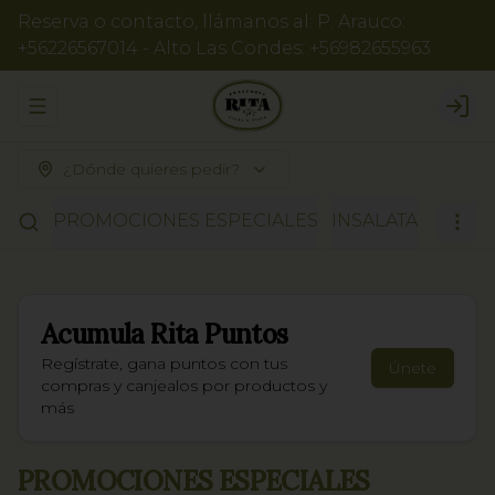
Reserva o contacto, llámanos al: P. Arauco:
+56226567014 - Alto Las Condes: +56982655963
Abrir menu de navegación
Logi
¿Dónde quieres pedir?
PROMOCIONES ESPECIALES
INSALATA
RISOT
Acumula
Rita Puntos
Regístrate, gana puntos con tus
Únete
compras y canjealos por productos y
más
PROMOCIONES ESPECIALES