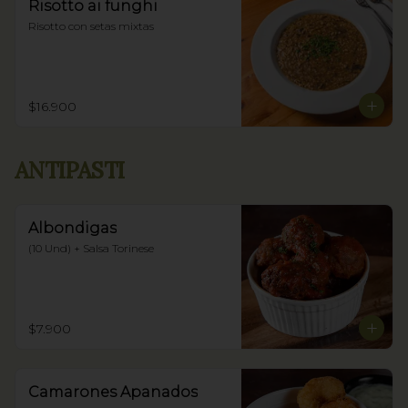
Risotto ai funghi
Risotto con setas mixtas
$16.900
ANTIPASTI
Albondigas
(10 Und) + Salsa Torinese
$7.900
Camarones Apanados