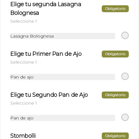
Elige tu segunda Lasagna
Obligatorio
Bolognesa
Seleccione 1
$3.900
Lasagna Bolognesa
Canada Dry Normal
Canada Dry Normal 350 ml.
Elige tu Primer Pan de Ajo
Obligatorio
Seleccione 1
Pan de ajo
$2.900
Elige tu Segundo Pan de Ajo
Obligatorio
Canada Dry Zero
Seleccione 1
Canada Dry Zero 350 ml.
Pan de ajo
$2.900
Stombolli
Obligatorio