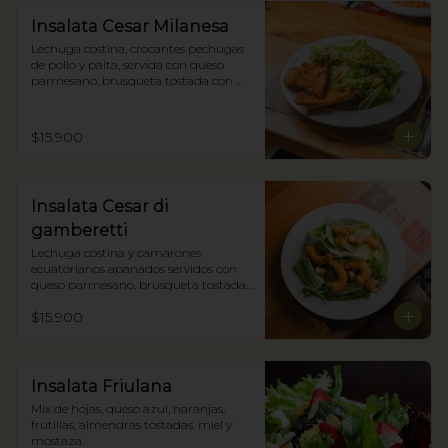
Insalata Cesar Milanesa
Lechuga costina, crocantes pechugas 
de pollo y palta, servida con queso 
parmesano, brusqueta tostada con 
oliva y nuestra salsa César.
$15.900
Insalata Cesar di
gamberetti
Lechuga costina y camarones 
ecuatorianos apanados servidos con 
queso parmesano, brusqueta tostada 
con oliva y nuestra salsa César.
$15.900
Insalata Friulana
Mix de hojas, queso azul, naranjas, 
frutillas, almendras tostadas, miel y 
mostaza.