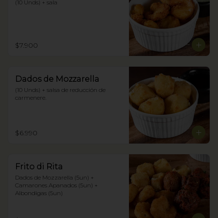
(10 Unds) + sala
$7.900
Dados de Mozzarella
(10 Unds) + salsa de reducción de 
carmenere.
$6.990
Frito di Rita
Dados de Mozzarella (5un) + 
Camarones Apanados (5un) + 
Albondigas (5un)