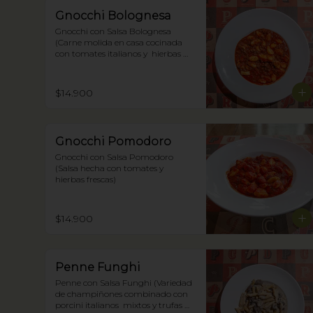
Gnocchi Bolognesa
Gnocchi con Salsa Bolognesa 
(Carne molida en casa cocinada 
con tomates italianos y  hierbas 
frescas)
$14.900
Gnocchi Pomodoro
Gnocchi con Salsa Pomodoro 
(Salsa hecha con tomates y 
hierbas frescas)
$14.900
Penne Funghi
Penne con Salsa Funghi (Variedad 
de champiñones combinado con 
porcini italianos  mixtos y trufas 