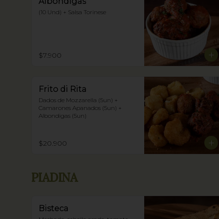
Albondigas
(10 Und) + Salsa Torinese
$7.900
Frito di Rita
Dados de Mozzarella (5un) + 
Camarones Apanados (5un) + 
Albondigas (5un)
$20.900
PIADINA
Bisteca