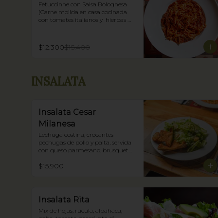
Fetuccinne con Salsa Bolognesa 
(Carne molida en casa cocinada 
con tomates italianos y  hierbas 
frescas)
$12.300
$15.400
INSALATA
Insalata Cesar
Milanesa
Lechuga costina, crocantes 
pechugas de pollo y palta, servida 
con queso parmesano, brusqueta 
tostada con oliva y nuestra salsa 
$15.900
César.
Insalata Rita
Mix de hojas, rúcula, albahaca, 