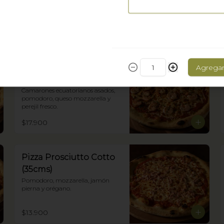
$11.900
Pizza Gamberetti
Agrega
(35cms)
Camarones ecuatorianos asados, 
pomodoro, queso mozzarella y 
perejil fresco.
$17.900
Pizza Prosciutto Cotto
(35cms)
Pomodoro, mozzarella, jamón 
pierna y orégano.
$13.900