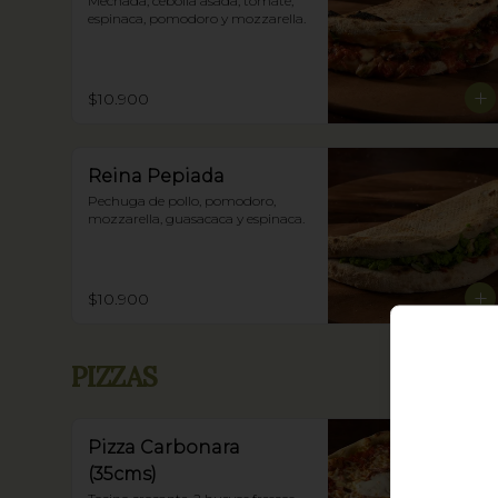
Mechada, cebolla asada, tomate, 
espinaca, pomodoro y mozzarella.
$10.900
Reina Pepiada
Pechuga de pollo, pomodoro, 
mozzarella, guasacaca y espinaca.
$10.900
PIZZAS
Pizza Carbonara
(35cms)