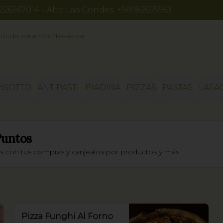
6226567014 - Alto Las Condes: +56982655963
ónde estamos?
Reservar
RISOTTO
ANTIPASTI
PIADINA
PIZZAS
PASTAS
LASA
Puntos
os con tus compras y canjealos por productos y más
Pizza Funghi Al Forno