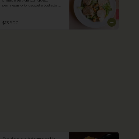
grillada servida con queso 
parmesano, brusqueta tostada 
con oliva y nuestra salsa César.
$13.900