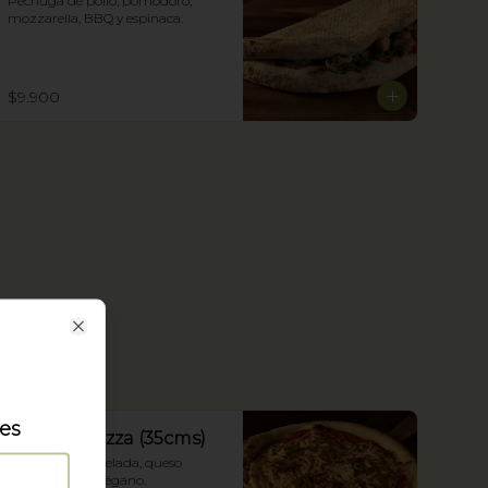
Pechuga de pollo, pomodoro, 
mozzarella, BBQ y espinaca.
$9.900
Close
les
Pizza Fugazza (35cms)
Cebolla acaramelada, queso 
mozzarella y orégano.