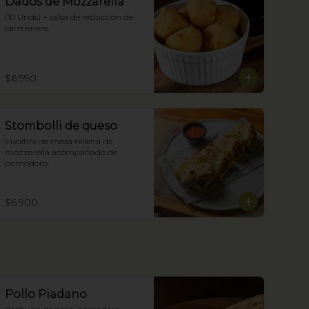
Dados de Mozzarella
(10 Unds) + salsa de reducción de 
carmenere.
$6.990
Stombolli de queso
Involtini de masa rellena de 
mozzarella acompañado de 
pomodoro.
$6.900
Pollo Piadano