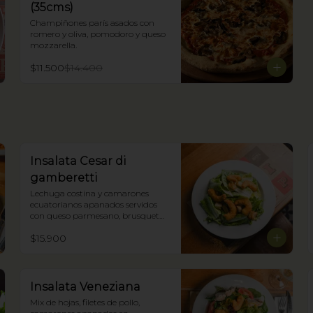
(35cms)
Champiñones parís asados con 
romero y oliva, pomodoro y queso 
mozzarella.
$11.500
$14.400
Insalata Cesar di
gamberetti
Lechuga costina y camarones 
ecuatorianos apanados servidos 
con queso parmesano, brusqueta 
tostada con oliva y nuestra salsa 
$15.900
César.
Insalata Veneziana
Mix de hojas, filetes de pollo, 