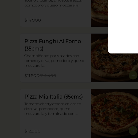
Tocino crocante, 2 huevos frescos, 
pomodoro y queso mozzarella.
$14.900
Pizza Funghi Al Forno
(35cms)
Champiñones parís asados con 
romero y oliva, pomodoro y queso 
mozzarella.
$11.500
$14.400
Pizza Mia Italia (35cms)
Tomates cherry asados en aceite 
de oliva, pomodoro, queso 
mozzarella y terminado con 
albahaca fresca.
$12.900