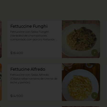
Fettuccine Funghi
Fettuccine con Salsa Funghi 
(Variedad de champiñones 
combinado con porcini italianos  
mixtos y trufas negras)
$16.400
Fettucine Alfredo
Fettuccine con Salsa Alfredo 
(Clásica salsa romana de crema de 
leche y jamón)
$14.900