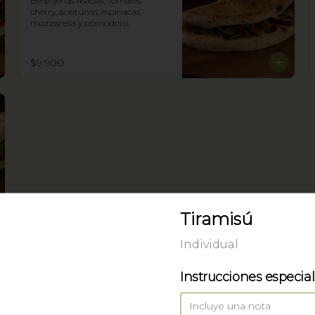
Berenjenas asadas, tomates 
cherry, aceitunas, espinacas, 
mozzarella y pomodoro.
$9.900
Tiramisú
Individual
Instrucciones especia
Pizza Focaccia
Con Mozzarella, cebolla dorada y 
estofada.