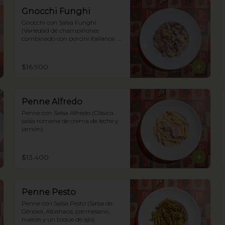
Gnocchi Funghi
Gnocchi con Salsa Funghi 
(Variedad de champiñones 
combinado con porcini italianos  
mixtos y trufas negras)
$16.900
Penne Alfredo
Penne con Salsa Alfredo (Clásica 
salsa romana de crema de leche y 
jamón)
$13.400
Penne Pesto
Penne con Salsa Pesto (Salsa de 
Génova, Albahaca, parmesano, 
nueces y un toque de ajo)