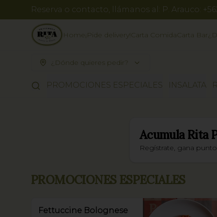
Reserva o contacto, llámanos al: P. Arauco: +5
Home
¡Pide delivery!
Carta Comida
Carta Bar
¿D
¿Dónde quieres pedir?
PROMOCIONES ESPECIALES
INSALATA
Acumula
Rita 
Regístrate, gana punt
PROMOCIONES ESPECIALES
Fettuccine Bolognese