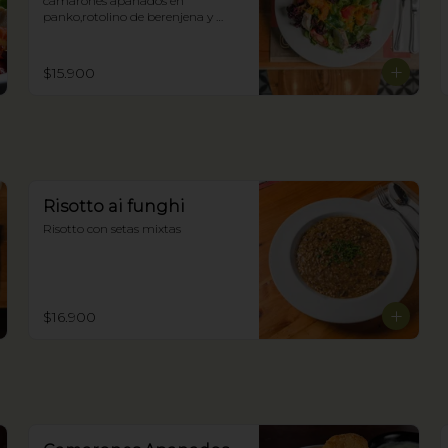
camarones apanados en 
panko,rotolino de berenjena y 
ricotta y zestes confitados de 
cítricos.
$15.900
Risotto ai funghi
Risotto con setas mixtas
$16.900