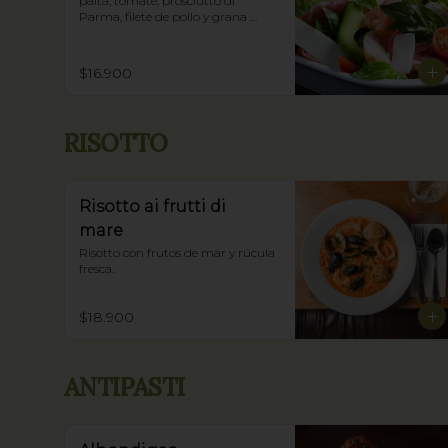
palta, tomate, prosciutto di 
Parma, filete de pollo y grana 
padano.
$16.900
RISOTTO
Risotto ai frutti di
mare
Risotto con frutos de mar y rúcula 
fresca.
$18.900
ANTIPASTI