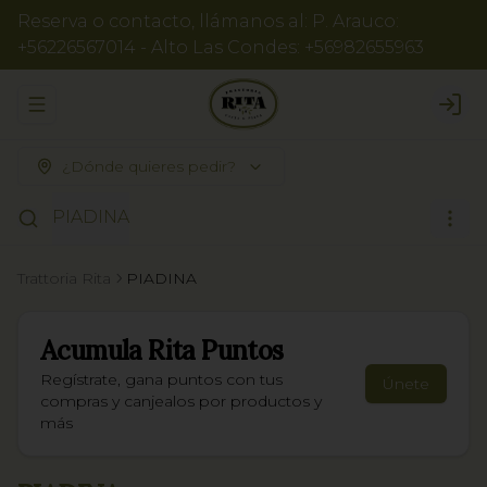
Reserva o contacto, llámanos al: P. Arauco:
+56226567014 - Alto Las Condes: +56982655963
Abrir menu de navegación
Logi
¿Dónde quieres pedir?
PIADINA
Trattoria Rita
PIADINA
Acumula
Rita Puntos
Regístrate, gana puntos con tus
Únete
compras y canjealos por productos y
más