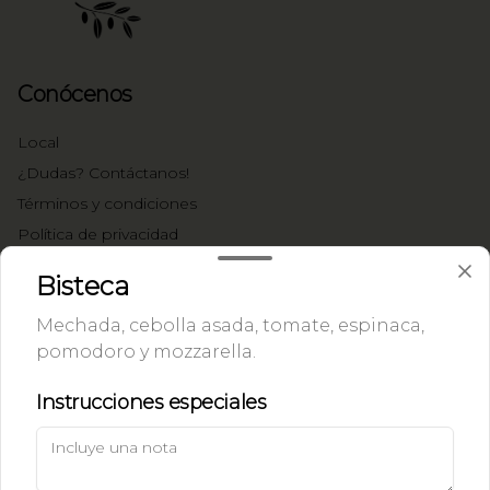
Conócenos
Local
¿Dudas? Contáctanos!
Términos y condiciones
Política de privacidad
Redes sociales
Bisteca
Mechada, cebolla asada, tomate, espinaca,
Instagram
pomodoro y mozzarella.
Facebook
Instrucciones especiales
Mi cuenta
Pedir